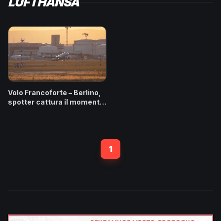
LUFTHANSA
Volo Francoforte – Berlino,
spotter cattura il momento
in cui un A320 di Lufthansa
colpisce uno stormo di
uccelli
1